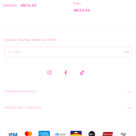
Pati
R$129,99
R$114,99
R$129,99
ASSINE NOSSA NEWSLETTER
DEPARTAMENTOS
ENTRE EM CONTATO