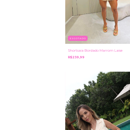
ESGOTADO
Shortsaia Bordado Marrom Laise
R$239,99