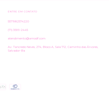
ENTRE EM CONTATO
5571982574220
(71) 3599-2445
atendimento@amodf.com
Av. Tancredo Neves, 274, Bloco A, Sala 712, Caminho das Árvores,
Salvador-Ba