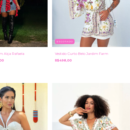
ESGOTADO
em Alça Rafaela
Vestido Curto Belo Jardim Farm
00
R$498,00