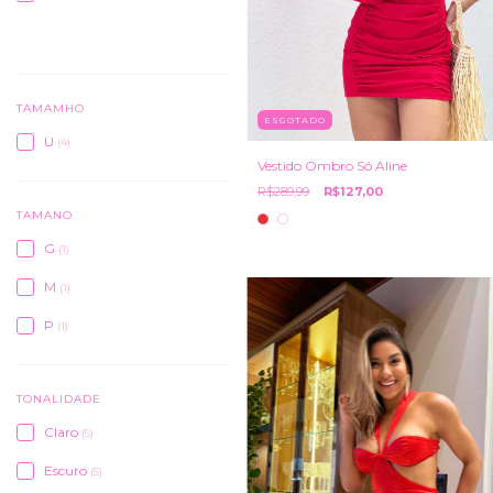
VER TODOS
TAMAMHO
ESGOTADO
U
(4)
Vestido Ombro Só Aline
R$289,99
R$127,00
TAMANO
G
(1)
M
(1)
P
(1)
TONALIDADE
Claro
(5)
Escuro
(5)