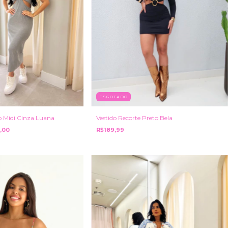
ESGOTADO
o Midi Cinza Luana
Vestido Recorte Preto Bela
,00
R$189,99