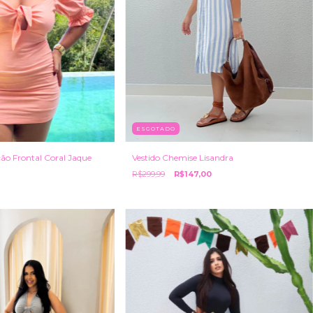
ESGOTADO
ão Frontal Coral Jaque
Vestido Chemise Lisandra
R$299,99
R$147,00