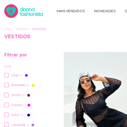
MAIS VENDIDOS
NOVIDADES
O
Início
.
ROUPAS
.
VESTIDOS
VESTIDOS
Filtrar por
COR
Lilás
(2)
Amarelo
(5)
Vinho
(3)
Fúcsia
(1)
Azul
(47)
Lavanda
(1)