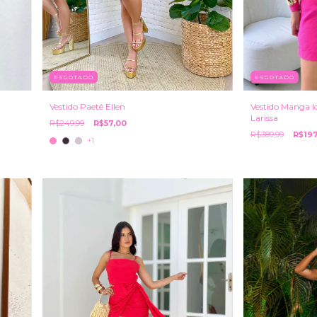
ESGOTADO
ESGOTADO
Vestido Manga lo
Vestido Paetê Ellen
Larissa
R$249,99
R$57,00
R$389,99
R$197
+1