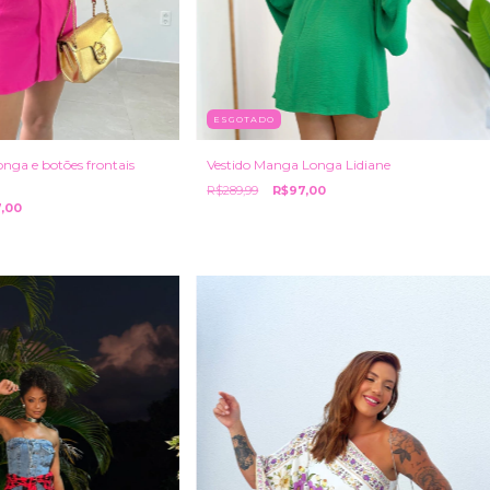
ESGOTADO
nga e botões frontais
Vestido Manga Longa Lidiane
R$289,99
R$97,00
,00