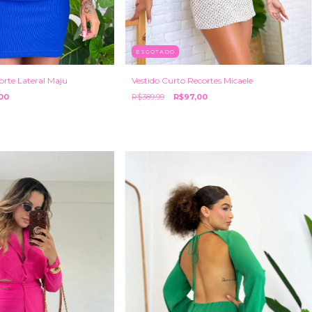
ESGOTADO
Vestido Curto Recortes Micaele
orte Lateral Maju
R$389,99
R$97,00
00