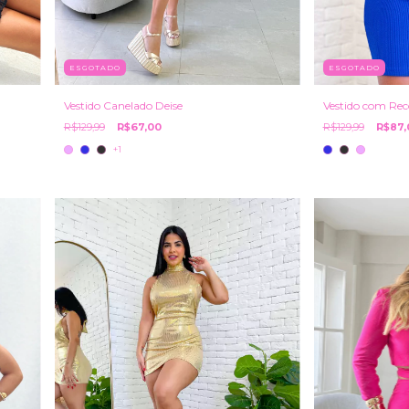
ESGOTADO
ESGOTADO
Vestido com Rec
Vestido Canelado Deise
R$129,99
R$87,
R$129,99
R$67,00
+1