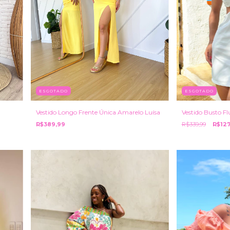
ESGOTADO
ESGOTADO
Vestido Busto Fl
Vestido Longo Frente Única Amarelo Luísa
R$339,99
R$127
R$389,99