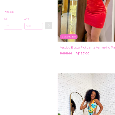
PREÇO
DE
ATÉ
ESGOTADO
Vestido Busto Flutuante Vermelho Pa
R$339,99
R$127,00