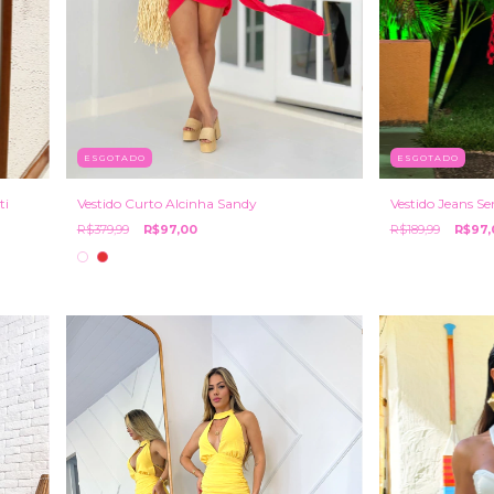
ESGOTADO
ESGOTADO
ti
Vestido Jeans S
Vestido Curto Alcinha Sandy
R$189,99
R$97,
R$379,99
R$97,00