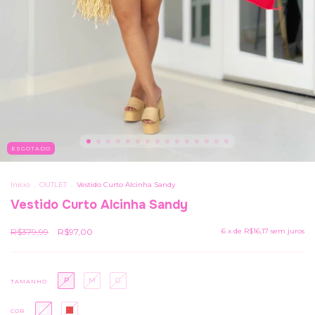
ESGOTADO
Início
.
OUTLET
.
Vestido Curto Alcinha Sandy
Vestido Curto Alcinha Sandy
R$379,99
R$97,00
6
x de
R$16,17
sem juros
P
M
G
TAMANHO
COR