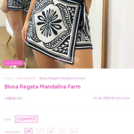
ESGOTADO
Início
.
NOVIDADES
.
Blusa Regata Mandalina Farm
Blusa Regata Mandalina Farm
R$198,00
6
x de
R$33,00
sem juros
ESTAMPADO
COR
PP
P
M
G
GG
TAMANHO