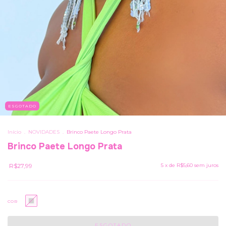
ESGOTADO
Início
.
NOVIDADES
.
Brinco Paete Longo Prata
Brinco Paete Longo Prata
R$27,99
5
x de
R$5,60
sem juros
COR