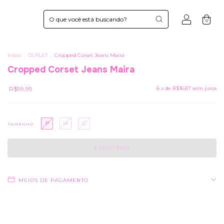
0
Início
.
OUTLET
.
Cropped Corset Jeans Maira
Cropped Corset Jeans Maira
R$99,99
6
x de
R$16,67
sem juros
P
M
G
TAMANHO
MEIOS DE PAGAMENTO