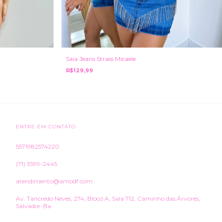
Saia Jeans Strass Micaele
R$129,99
ENTRE EM CONTATO
5571982574220
(71) 3599-2445
atendimento@amodf.com
Av. Tancredo Neves, 274, Bloco A, Sala 712, Caminho das Árvores,
Salvador-Ba