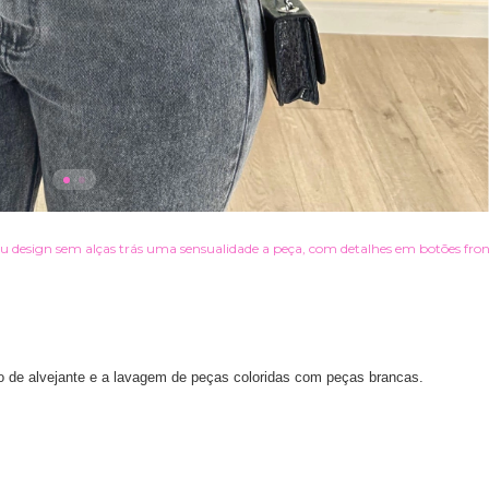
Seu design sem alças trás uma sensualidade a peça, com detalhes em botões fro
o de alvejante e a lavagem de peças coloridas com peças brancas.