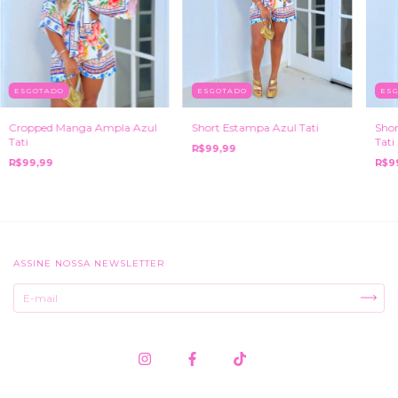
ESGOTADO
ESGOTADO
ES
Cropped Manga Ampla Azul
Short Estampa Azul Tati
Sho
Tati
Tati
R$99,99
R$99,99
R$9
ASSINE NOSSA NEWSLETTER