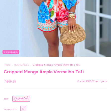
ESGOTADO
Início
.
NOVIDADES
.
Cropped Manga Ampla Vermelho Tati
Cropped Manga Ampla Vermelho Tati
R$99,99
6
x de
R$16,67
sem juros
VERMELHA
COR
U
TAMANHO