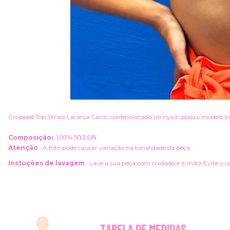
Cropped T
op Strass Laranja Carol, confeccionado no nylon possui modelo biq
Composição:
100% NYLON
Atenção
: A foto pode causar variação na tonalidade da peça.
Instuções de lavagem
: Lave a sua peça com cuidado e à mão!
Evite o u