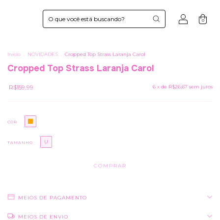
0
Início
.
NOVIDADES
.
Cropped Top Strass Laranja Carol
Cropped Top Strass Laranja Carol
R$159,99
6
x de
R$26,67
sem juros
COR
U
TAMANHO
MEIOS DE PAGAMENTO
MEIOS DE ENVIO