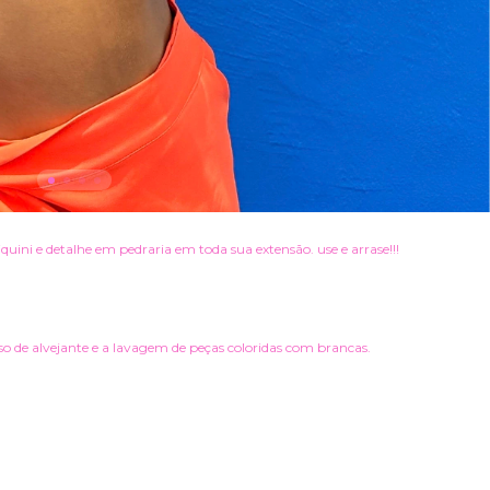
uini e detalhe em pedraria em toda sua extensão. use e arrase!!!
so de alvejante e a lavagem de peças coloridas com brancas.