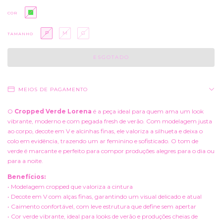
COR
P
M
G
TAMANHO
MEIOS DE PAGAMENTO
O
Cropped Verde Lorena
é a peça ideal para quem ama um look
vibrante, moderno e com pegada fresh de verão. Com modelagem justa
ao corpo, decote em V e alcinhas finas, ele valoriza a silhueta e deixa o
colo em evidência, trazendo um ar feminino e sofisticado. O tom de
verde é marcante e perfeito para compor produções alegres para o dia ou
para a noite.
Benefícios:
• Modelagem cropped que valoriza a cintura
• Decote em V com alças finas, garantindo um visual delicado e atual
• Caimento confortável, com leve estrutura que define sem apertar
• Cor verde vibrante, ideal para looks de verão e produções cheias de