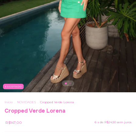
ESGOTADO
Início
.
NOVIDADES
.
Cropped Verde Lorena
Cropped Verde Lorena
R$147,00
6
x de
R$24,50
sem juros