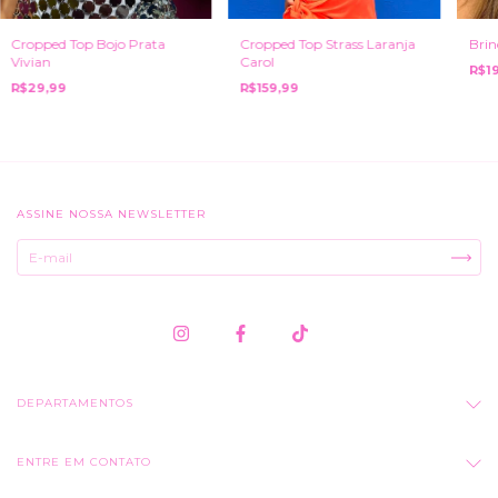
Bri
Cropped Top Bojo Prata
Cropped Top Strass Laranja
Vivian
Carol
R$1
R$29,99
R$159,99
ASSINE NOSSA NEWSLETTER
DEPARTAMENTOS
ENTRE EM CONTATO