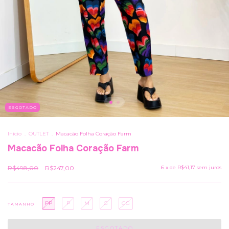
ESGOTADO
Início
.
OUTLET
.
Macacão Folha Coração Farm
Macacão Folha Coração Farm
R$498,00
R$247,00
6
x de
R$41,17
sem juros
PP
P
M
G
GG
TAMANHO