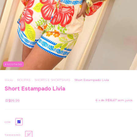
ESGOTADO
Início
.
ROUPAS
.
SHORTS E SHORTSAIAS
.
Short Estampado Livia
Short Estampado Livia
R$99,99
6
x de
R$16,67
sem juros
COR
U
TAMANHO