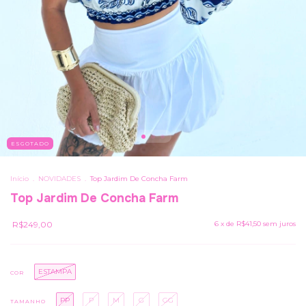
ESGOTADO
Início
.
NOVIDADES
.
Top Jardim De Concha Farm
Top Jardim De Concha Farm
R$249,00
6
x de
R$41,50
sem juros
ESTAMPA
COR
PP
P
M
G
GG
TAMANHO