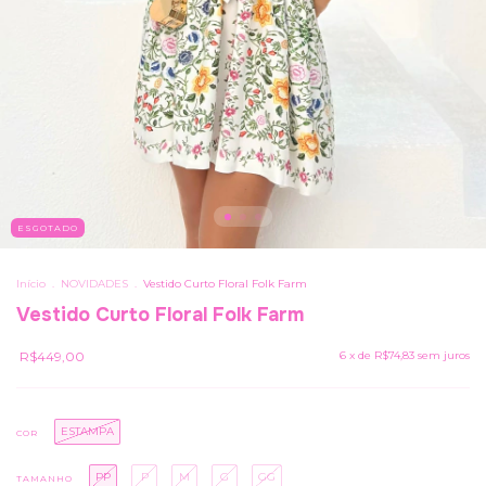
ESGOTADO
Início
.
NOVIDADES
.
Vestido Curto Floral Folk Farm
Vestido Curto Floral Folk Farm
R$449,00
6
x de
R$74,83
sem juros
ESTAMPA
COR
PP
P
M
G
GG
TAMANHO