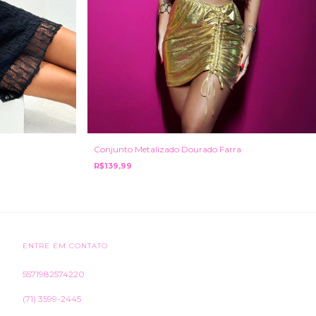
Conjunto Metalizado Dourado Farra
R$139,99
ENTRE EM CONTATO
5571982574220
(71) 3599-2445