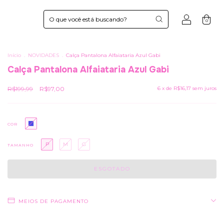
0
Início
.
NOVIDADES
.
Calça Pantalona Alfaiataria Azul Gabi
Calça Pantalona Alfaiataria Azul Gabi
R$199,99
R$97,00
6
x de
R$16,17
sem juros
COR
P
M
G
TAMANHO
MEIOS DE PAGAMENTO