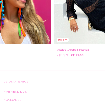
51
%
OFF
Vestido Crochê Preto Isa
R$259,99
R$127,00
DEPARTAMENTOS
MAIS VENDIDOS
NOVIDADES