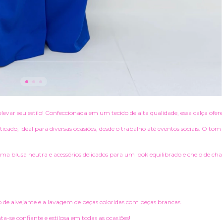
elevar seu estilo! Confeccionada em um tecido de alta qualidade, essa calça ofer
ado, ideal para diversas ocasiões, desde o trabalho até eventos sociais. O to
 blusa neutra e acessórios delicados para um look equilibrado e cheio de ch
 de alvejante e a lavagem de peças coloridas com peças brancas.
a-se confiante e estilosa em todas as ocasiões!